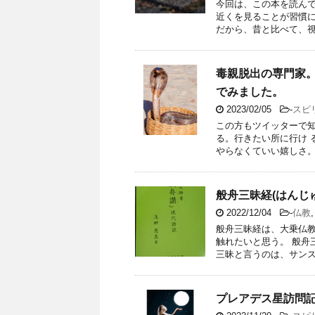
今回は、この本を読んで
近くを見ることが習慣
だから、昔と比べて、視力
毒親脱出の専門家
でみました。
2023/02/05
-
スピ
この方もツイッターで知
る。行きたい所に行け 
やらなくていい嬉しさ。自
般舟三昧経(はんじ
2022/12/04
-
仏教
般舟三昧経は、大乗仏教
触れたいと思う。 般舟
三昧と言うのは、サンスク
プレアデス星訪問