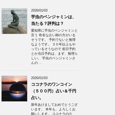
2026/01/03
芋虫のベンジャミンは、
当たる？評判は？
愛知県に芋虫のベンジャミンと
言う 有名な占い師の方がいる
そうです。 予約でないと無理
なようです。 ３０年以上もや
っているそうなので 前日予約
とか当日予約は、まず、無理ら
しい。 芋虫のベンジャミンさ
んの ...
2026/01/03
ココナラのワンコイン
（５００円）占い＆千円
占い。
新年あけましておめでとうござ
います。 本年も、よろしくお
願いします。 ココナラの占