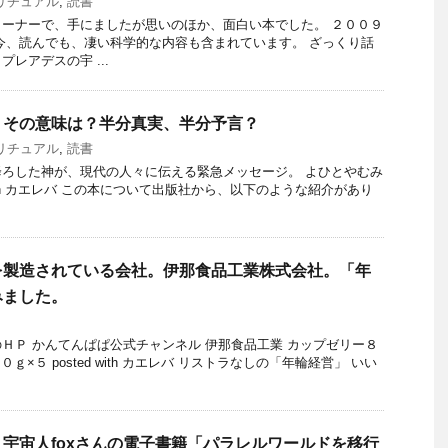
リチュアル
,
読書
ーナーで、手にましたが思いのほか、面白い本でした。 ２００９
今、読んでも、凄い科学的な内容も含まれています。 ざっくり話
レアデスの宇 ...
」その意味は？半分真実、半分予言？
リチュアル
,
読書
ろした神が、現代の人々に伝える緊急メッセージ。 よひとやむみ
ted with カエレバ この本について出版社から、以下のような紹介があり
を製造されている会社。伊那食品工業株式会社。「年
みました。
ＨＰ かんてんぱぱ公式チャンネル 伊那食品工業 カップゼリー８
×５ posted with カエレバ リストラなしの「年輪経営」 いい
宇宙人foxさんの電子書籍「パラレルワールドを移行