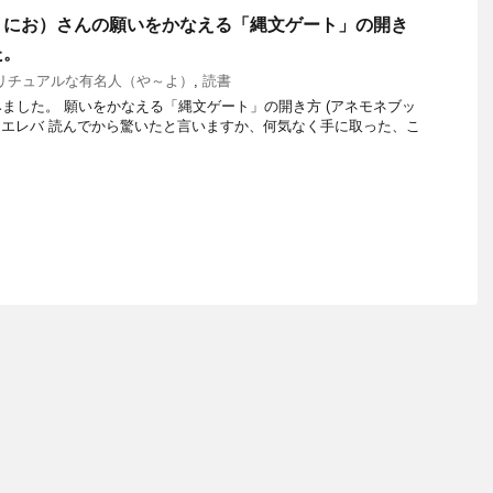
くにお）さんの願いをかなえる「縄文ゲート」の開き
た。
リチュアルな有名人（や～よ）
,
読書
ました。 願いをかなえる「縄文ゲート」の開き方 (アネモネブッ
d with カエレバ 読んでから驚いたと言いますか、何気なく手に取った、こ