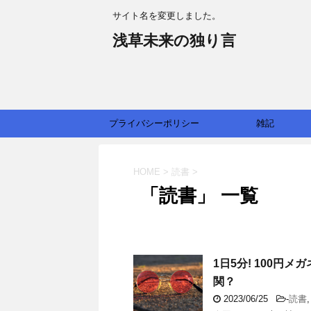
サイト名を変更しました。
浅草未来の独り言
プライバシーポリシー
雑記
HOME
>
読書
>
「読書」 一覧
1日5分! 100
関？
2023/06/25
-
読書