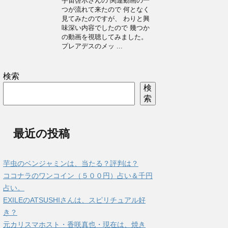
宇宙啓示さんの 関連動画の一
つが流れて来たので 何となく
見てみたのですが、 わりと興
味深い内容でしたので 幾つか
の動画を視聴してみました。
プレアデスのメッ ...
検索
検
索
最近の投稿
芋虫のベンジャミンは、当たる？評判は？
ココナラのワンコイン（５００円）占い＆千円
占い。
EXILEのATSUSHIさんは、スピリチュアル好
き？
元カリスマホスト・香咲真也・現在は、焼き