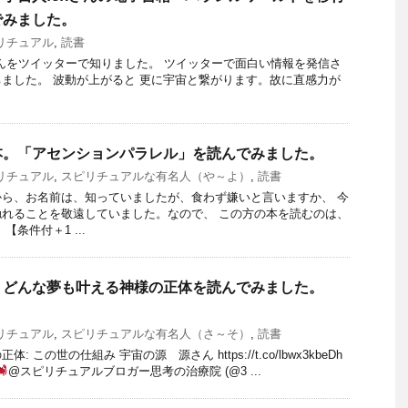
でみました。
リチュアル
,
読書
さんをツイッターで知りました。 ツイッターで面白い情報を発信さ
ました。 波動が上がると 更に宇宙と繋がります。故に直感力が
本。「アセンションパラレル」を読んでみました。
リチュアル
,
スピリチュアルな有名人（や～よ）
,
読書
ら、お名前は、知っていましたが、食わず嫌いと言いますか、 今
れることを敬遠していました。なので、 この方の本を読むのは、
条件付＋1 ...
。どんな夢も叶える神様の正体を読んでみました。
リチュアル
,
スピリチュアルな有名人（さ～そ）
,
読書
 この世の仕組み 宇宙の源 源さん https://t.co/lbwx3kbeDh
@スピリチュアルブロガー思考の治療院 (@3 ...