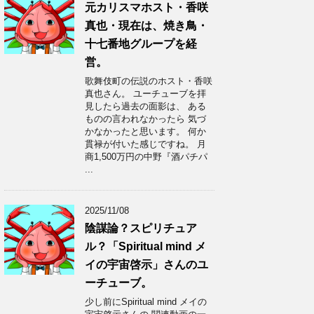
元カリスマホスト・香咲
真也・現在は、焼き鳥・
十七番地グループを経
営。
歌舞伎町の伝説のホスト・香咲
真也さん。 ユーチューブを拝
見したら過去の面影は、 ある
ものの言われなかったら 気づ
かなかったと思います。 何か
貫禄が付いた感じですね。 月
商1,500万円の中野『酒パチパ
...
2025/11/08
陰謀論？スピリチュア
ル？「Spiritual mind メ
イの宇宙啓示」さんのユ
ーチューブ。
少し前にSpiritual mind メイの