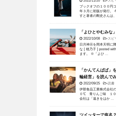
2022/11/20
-
スピ
ブックオフの１００円コ
年３月に初版が発行。 
すと著者の剛史さんは、プ
「よひとやむみな
2022/10/08
-
スピ
日月神示を岡本天明に降
な [ 穂乃子 ] pos
ます。 ※「よひ ...
「かんてんぱぱ」
輪経営」を読んで
2022/09/25
-
読書
伊那食品工業株式会社の
０℃ 青りんご味 １００ｇ
会社は「遠きをはか ...
ツイッターで有名？