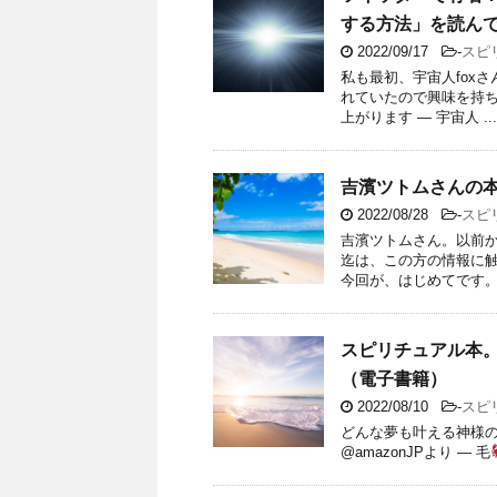
する方法」を読ん
2022/09/17
-
スピ
私も最初、宇宙人fox
れていたので興味を持ち
上がります — 宇宙人 ...
吉濱ツトムさんの
2022/08/28
-
スピ
吉濱ツトムさん。以前か
迄は、この方の情報に触
今回が、はじめてです。 【
スピリチュアル本
（電子書籍）
2022/08/10
-
スピ
どんな夢も叶える神様の正体:
@amazonJPより — 毛