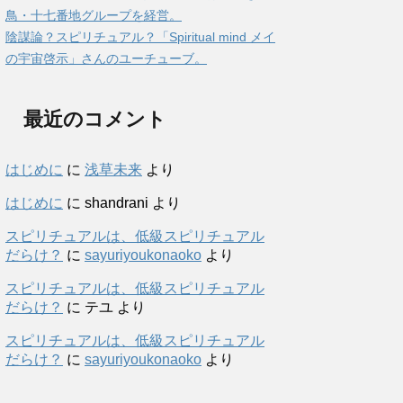
鳥・十七番地グループを経営。
陰謀論？スピリチュアル？「Spiritual mind メイ
の宇宙啓示」さんのユーチューブ。
最近のコメント
はじめに
に
浅草未来
より
はじめに
に
shandrani
より
スピリチュアルは、低級スピリチュアル
だらけ？
に
sayuriyoukonaoko
より
スピリチュアルは、低級スピリチュアル
だらけ？
に
テユ
より
スピリチュアルは、低級スピリチュアル
だらけ？
に
sayuriyoukonaoko
より