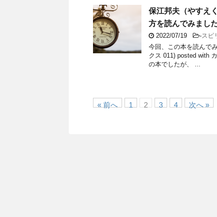
保江邦夫（やすえ
方を読んでみまし
2022/07/19
-
スピ
今回、この本を読んでみ
クス 011) poste
の本でしたが、 ...
« 前へ
1
2
3
4
次へ »