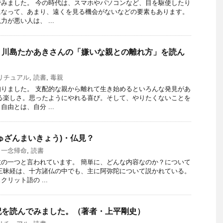
みました。 今の時代は、スマホやパソコンなど、目を駆使したり
になって、あまり、遠くを見る機会がないなどの要素もあります。
が悪い人は、 ...
。川島たかあきさんの「嫌いな親との離れ方」を読ん
リチュアル
,
読書
,
毒親
りました。 支配的な親から離れて生き始めるといろんな発見があ
る楽しさ。思ったようにやれる喜び。そして、やりたくないことを
由とは、自分 ...
ゅざんまいきょう)・仏見？
,
一念帰命
,
読書
の一つと言われています。 簡単に、どんな内容なのか？について
三昧経は、十方諸仏の中でも、主に阿弥陀について説かれている。
リット語の ...
記を読んでみました。（著者・上平剛史）