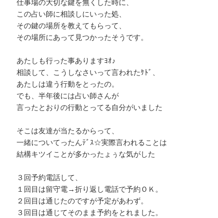
仕事場の大切な鍵を無くした時に、
この占い師に相談しにいった処、
その鍵の場所を教えてもらって、
その場所にあって見つかったそうです。
あたしも行った事ありますﾖｵ♪
相談して、こうしなさいって言われたｹﾄﾞ、
あたしは違う行動をとったの。
でも、半年後には占い師さんが
言ったとおりの行動とってる自分がいました
そこは友達が当たるからって、
一緒についてったんﾃﾞｽ☆実際言われることは
結構キツイことが多かったょぅな気がした
３回予約電話して、
１回目は留守電→折り返し電話で予約ＯＫ。
２回目は通じたのですが予定があわず。
３回目は通じてそのまま予約をとれました。