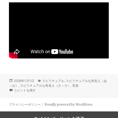
投
カ
2026年1月1日
スピリチュアル
,
スピリチュアルな有名人（あ
稿
テ
～お）
,
スピリチュアルな有名人（さ～そ）
,
音楽
日:
EXILEのATSUSHIさんは、スピリチュアル好き？ に
ゴ
コメントを残す
リ
ー
プライバシーポリシー
Proudly powered by WordPress