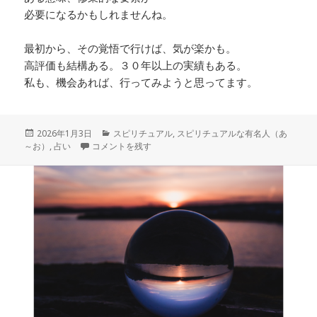
必要になるかもしれませんね。
最初から、その覚悟で行けば、気が楽かも。
高評価も結構ある。３０年以上の実績もある。
私も、機会あれば、行ってみようと思ってます。
投
カ
2026年1月3日
スピリチュアル
,
スピリチュアルな有名人（あ
稿
芋虫のベンジャミンは、当たる？評判は？ に
テ
～お）
,
占い
コメントを残す
日:
ゴ
リ
ー