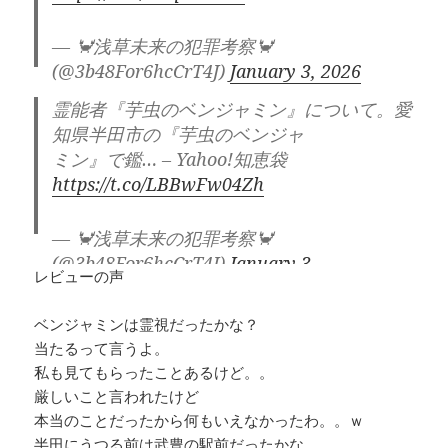
— 🦀浅草未来の犯罪考察🦀
(@3b48For6hcCrT4J)
January 3, 2026
霊能者『芋虫のベンジャミン』について。愛
知県半田市の『芋虫のベンジャ
ミン』で鑑… – Yahoo!知恵袋
https://t.co/LBBwFw04Zh
— 🦀浅草未来の犯罪考察🦀
(@3b48For6hcCrT4J)
January 3,
レビューの声
2026
ベンジャミンは霊視だったかな？
当たるって言うよ。
私も見てもらったことあるけど。。
厳しいこと言われたけど
本当のことだったから何もいえなかったわ。。ｗ
半田にうつる前は武豊の駅前だったかな。