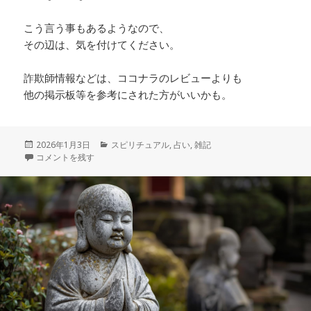
こう言う事もあるようなので、
その辺は、気を付けてください。
詐欺師情報などは、ココナラのレビューよりも
他の掲示板等を参考にされた方がいいかも。
投
カ
2026年1月3日
スピリチュアル
,
占い
,
雑記
稿
ココナラのワンコイン（５００円）占い＆千円占い。 に
テ
コメントを残す
日:
ゴ
リ
ー