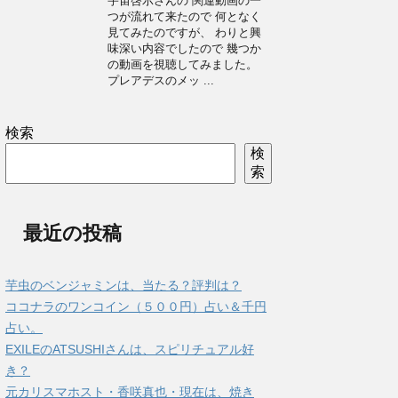
宇宙啓示さんの 関連動画の一
つが流れて来たので 何となく
見てみたのですが、 わりと興
味深い内容でしたので 幾つか
の動画を視聴してみました。
プレアデスのメッ ...
検索
検
索
最近の投稿
芋虫のベンジャミンは、当たる？評判は？
ココナラのワンコイン（５００円）占い＆千円
占い。
EXILEのATSUSHIさんは、スピリチュアル好
き？
元カリスマホスト・香咲真也・現在は、焼き