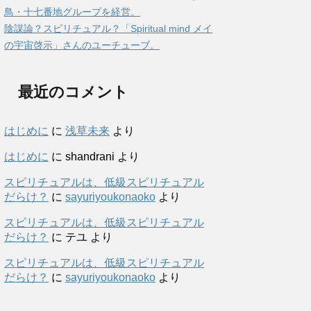
鳥・十七番地グループを経営。
陰謀論？スピリチュアル？「Spiritual mind メイ
の宇宙啓示」さんのユーチューブ。
最近のコメント
はじめに
に
浅草未来
より
はじめに
に
shandrani
より
スピリチュアルは、低級スピリチュアル
だらけ？
に
sayuriyoukonaoko
より
スピリチュアルは、低級スピリチュアル
だらけ？
に
テユ
より
スピリチュアルは、低級スピリチュアル
だらけ？
に
sayuriyoukonaoko
より