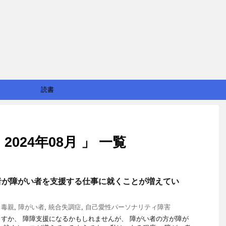
読書
024年08月 」 一覧
者が障がい者を支援する仕事に就くことが増えてい
,
毒親
,
障がい者
,
統合失調症
,
自己愛性パーソナリティ障害
すか、 障障支援になるかもしれませんが、 障がい者の方が障が