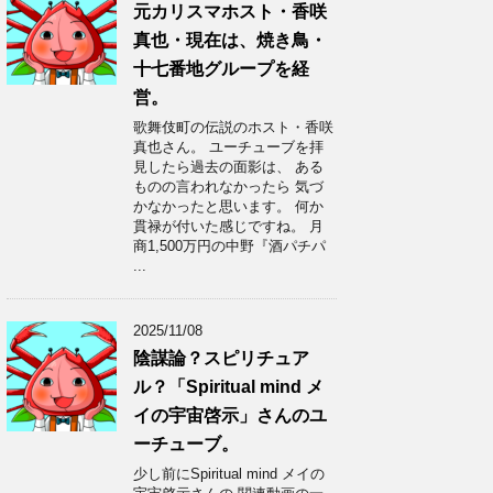
元カリスマホスト・香咲
真也・現在は、焼き鳥・
十七番地グループを経
営。
歌舞伎町の伝説のホスト・香咲
真也さん。 ユーチューブを拝
見したら過去の面影は、 ある
ものの言われなかったら 気づ
かなかったと思います。 何か
貫禄が付いた感じですね。 月
商1,500万円の中野『酒パチパ
...
2025/11/08
陰謀論？スピリチュア
ル？「Spiritual mind メ
イの宇宙啓示」さんのユ
ーチューブ。
少し前にSpiritual mind メイの