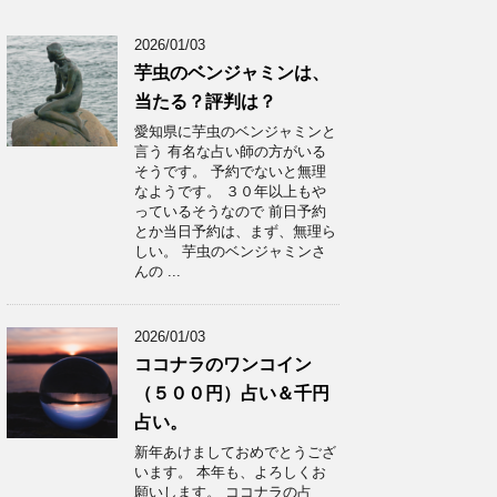
2026/01/03
芋虫のベンジャミンは、
当たる？評判は？
愛知県に芋虫のベンジャミンと
言う 有名な占い師の方がいる
そうです。 予約でないと無理
なようです。 ３０年以上もや
っているそうなので 前日予約
とか当日予約は、まず、無理ら
しい。 芋虫のベンジャミンさ
んの ...
2026/01/03
ココナラのワンコイン
（５００円）占い＆千円
占い。
新年あけましておめでとうござ
います。 本年も、よろしくお
願いします。 ココナラの占