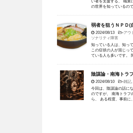
い者を支援する、 職業
の世界を知っているので、
弱者を狙うＮＰＤ(
2024/08/13
-
アウ
ソナリティ障害
知っている人は、知って
この症状の人が混じって
ている人も多いです。 障が
陰謀論・南海トラ
2024/08/10
-
雑記
今回は、陰謀論の話にな
のですが、 南海トラフ
ら、 ある程度、事前に、