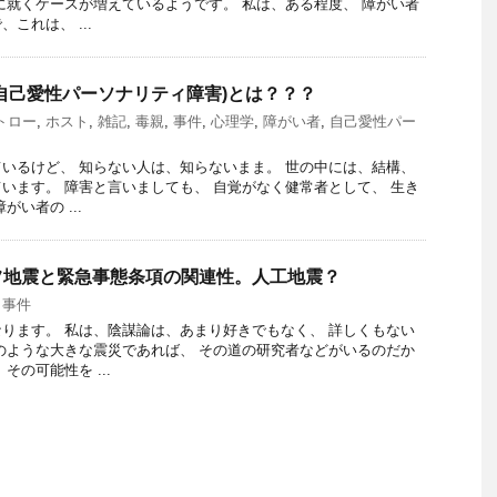
に就くケースが増えているようです。 私は、ある程度、 障がい者
これは、 ...
自己愛性パーソナリティ障害)とは？？？
トロー
,
ホスト
,
雑記
,
毒親
,
事件
,
心理学
,
障がい者
,
自己愛性パー
いるけど、 知らない人は、知らないまま。 世の中には、結構、
います。 障害と言いましても、 自覚がなく健常者として、 生き
い者の ...
フ地震と緊急事態条項の関連性。人工地震？
,
事件
ります。 私は、陰謀論は、あまり好きでもなく、 詳しくもない
のような大きな震災であれば、 その道の研究者などがいるのだか
その可能性を ...