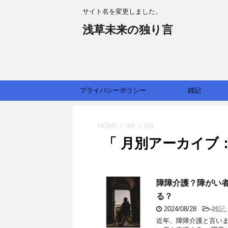
サイト名を変更しました。
浅草未来の独り言
プライバシーポリシー
雑記
HOME
>
0年
>
0月
「 月別アーカイブ：2
障障介護？障がい
る？
2024/08/28
-
雑記
近年、障障介護と言いま