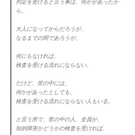
判定を受けると言う事は、何かがあったか
蛇の字を見て思いましたが、
ら。
自己愛の人の中には、凄く、
執着心が強い人もいますよね。
大人になってからだろうが、
執念深かったり、ねちっこかったり。
なるまでの間であろうが、
見た目が強そうな自己愛もいれば、
何にもなければ、
見た目が弱そうな自己愛もいる。
検査を受ける流れにならない。
どちらの自己愛もターゲットに選ぶのは、
自分よりも弱者と思える人。
だけど、世の中には、
何かがあったとしても、
弱者から搾取。弱者に八つ当たり。
検査を受ける流れにならない人もいる。
自分にとっての奴隷が欲しい。
と言う所で、世の中の人、全員が、
例え、それが自分の子供でも。
知的障害かどうかの検査を受ければ、