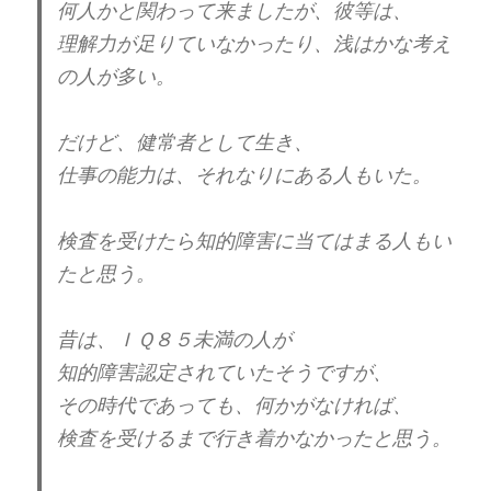
何人かと関わって来ましたが、彼等は、
実は、不安でたまらない。実は、小心者。
理解力が足りていなかったり、浅はかな考え
自己愛の人は、
の人が多い。
最初のとっつきこそ良くても、
だけど、健常者として生き、
人様から嫌われる要素が満載なので、
仕事の能力は、それなりにある人もいた。
人は、次々と離れ去って行きます。
検査を受けたら知的障害に当てはまる人もい
たと思う。
そんな事の繰り返しで、
本人も不安になり、やたら、
疑い深くなる傾向も見受けられます。
昔は、ＩＱ８５未満の人が
知的障害認定されていたそうですが、
自分が無価値である事を
その時代であっても、何かがなければ、
本人も無意識で自覚している。
検査を受けるまで行き着かなかったと思う。
だから、価値がある自分を演じる。