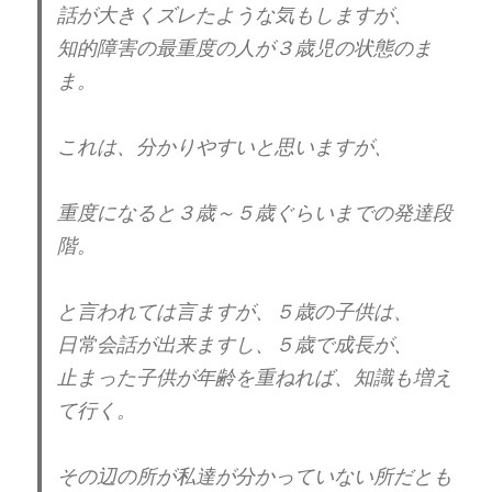
話が大きくズレたような気もしますが、
だから、横山やすしさんの
知的障害の最重度の人が３歳児の状態のま
例えは、分かりやすいと思う。
ま。
また、この本の中でパッケージを敢えて、
良く見せないタイプもいるとありました。
これは、分かりやすいと思いますが、
分かりやすいタイプの自己愛もいれば、
重度になると３歳～５歳ぐらいまでの発達段
分かりずらいタイプの自己愛もいる。
階。
でも、しばらく、身近な距離感で関われば、
と言われては言ますが、５歳の子供は、
大概、ボロを出しますから、知識さえ、
日常会話が出来ますし、５歳で成長が、
持っていれば、見抜く事、気づく事は、
出来ると思います。
止まった子供が年齢を重ねれば、知識も増え
て行く。
逆に相手が自己愛の知識のある人で、
投影によって、お前がそれだと、
その辺の所が私達が分かっていない所だとも
認識する人もいるようです。