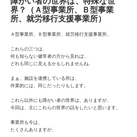
障がい者の世界は、特殊な世
この症状に詳しい人に相談をする。
界？（Ａ型事業所、Ｂ型事業
所、就労移行支援事業所）
関わる時は、複数人や集団で関わる。
Ａ型事業所、Ｂ型事業所、就労移行支援事業所。
彼等は、上に弱く、
下に強いですから、
これらの三つは、
話し合いの場に、
何も知らない健常者の方から見れば、
上の立場の人に、
どれも同じに見えるかもしれませんね。
同席してもらう。
まぁ、施設を連携している所は、
作業的には、同じだったりもします。
暴言、暴力などの証拠を残す。
これら以外にも障がい者の世界は、ありますが、
必要に応じて、医療機関、
今回は、主にこれらの世界の話をしたいと思います。
警察、弁護士、などに、
前もって相談をしておく。
事業所も今は、
たくさんありますが、
彼等は、根は、小心者で、