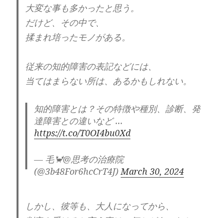
大変な事も多かったと思う。
蛇蝎
と言う言葉が使われてありました。
だけど、その中で、
揉まれ培ったモノがある。
私、その意味を
知らなかったので、
検索してみました。
従来の知的障害の表記などには、
当てはまらない所は、あるかもしれない。
「蛇蠍（だかつ）のごとく」とは、
どういう意味ですか？
知的障害とは？その特徴や種別、診断、発
達障害との違いなど …
https://t.co/T0OI4bu0Xd
〘名〙 蛇(へび)と蝎(さそり)。
— 毛🦀@思考の治療院
人が恐れ嫌うもののたとえ。
(@3b48For6hcCrT4J)
March 30, 2024
人がひどく忌みきらうものをたとえてい
しかし、彼等も、大人になってから、
う。