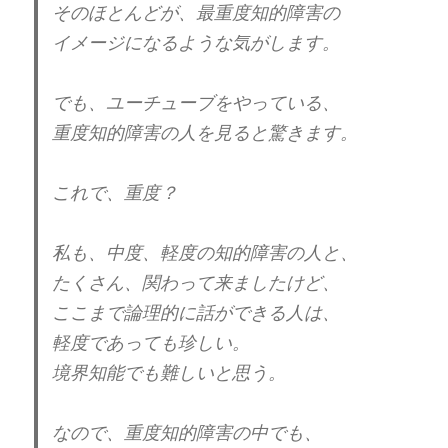
自己愛の人は、
そのほとんどが、最重度知的障害の
問題が多いです。
イメージになるような気がします。
多すぎるぐらいです。
でも、ユーチューブをやっている、
重度知的障害の人を見ると驚きます。
でも、大概、その症状の
親元で育った人が、
その症状になっています。
これで、重度？
遡れば、武士の時代など。
私も、中度、軽度の知的障害の人と、
長い家系連鎖の事もあるようです。
たくさん、関わって来ましたけど、
ここまで論理的に話ができる人は、
同じ家系、同じ親元で育っても、
軽度であっても珍しい。
この症状になる人とならない人がいます。
境界知能でも難しいと思う。
この症状の人と関わった距離感が、
一つの理由のような気がしています。
なので、重度知的障害の中でも、