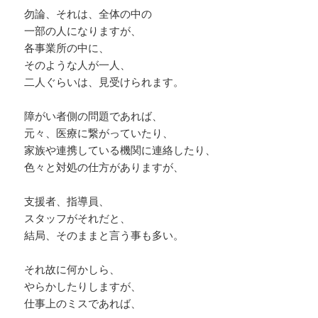
勿論、それは、全体の中の
そして、彼等の末路は、
一部の人になりますが、
みんなではないですが、
各事業所の中に、
そのような人が一人、
自己愛の人は、大体、
二人ぐらいは、見受けられます。
５０歳を過ぎた辺りから、
弱り出す人が多いらしい。
障がい者側の問題であれば、
元々、医療に繋がっていたり、
NPDの根源にある“劣等感”は幼少期に作ら
家族や連携している機関に連絡したり、
れます。
色々と対処の仕方がありますが、
分かり易く言えば愛して貰えるのが当たり
前のはずの“親”から愛して貰えなかった事
支援者、指導員、
に起因します。
スタッフがそれだと、
高学歴のNPDの場合“学歴”が無ければ価値
結局、そのままと言う事も多い。
の無い教育虐待的な環境で育った可能性が
自己愛性パーソナリティ障害の激しい怒り
考えられます。
#NPDを学ぶ会
それ故に何かしら、
方を【自己愛憤怒:じこあいふんぬ】と言
https://t.co/u3siExUade
やらかしたりしますが、
います。
仕事上のミスであれば、
簡単に言うと「自分は大切にされていな