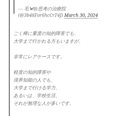
す。）
— 毛🦀@思考の治療院
(@3b48For6hcCrT4J)
March 30, 2024
そうであるなら、YOSHIKIさんは、
代償性過剰発達に当てはまります。
ごく稀に重度の知的障害でも、
自己愛は、外面を良く見せる事は、得意なの
大学まで行かれる方もいますが、
で、
非常にレアケースです。
親しい間柄でなければ、
気づかれていない事も多くあると思う。
軽度の知的障害や
境界知能の人でも、
そして、この能力がなくても、
大学まで行ける学力、
ある振りをする自己愛もいる。
あるいは、学校生活、
叔父も自分は、一流だと豪語していました。
それが無理な人が多いです。
まぁ、そんな輩に一流などは、いないです。