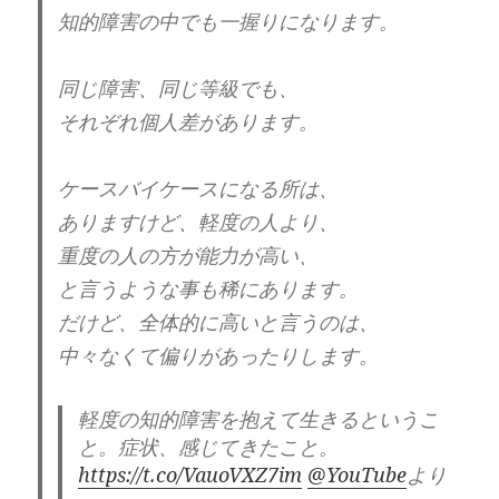
知的障害の中でも一握りになります。
です。
色んな分野で、その才能を発揮する人がい
同じ障害、同じ等級でも、
る。
それぞれ個人差があります。
一流のミュージシャン。
ケースバイケースになる所は、
一流の画家。
ありますけど、軽度の人より、
一流の作曲家。
重度の人の方が能力が高い、
一流の経営者。
一流のホスト。
と言うような事も稀にあります。
などなど。
だけど、全体的に高いと言うのは、
中々なくて偏りがあったりします。
信じ難い話ですが、
X JAPANのYOSHIKIさんにも、
軽度の知的障害を抱えて生きるというこ
自己愛の傾向があると言われています。
と。症状、感じてきたこと。
https://t.co/VauoVXZ7im
@YouTube
より
（※この本に書かれてある話では、ないで