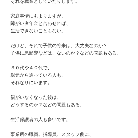
それを職業としていたりします。
両方でやるタイプもいますが、
家庭事情にもよりますが、
基本的に自分より弱者が対象になる。
障がい者年金と合わせれば、
生活できないこともない。
幼児虐待で子供が死亡した事件は、
だけど、それで子供の将来は、大丈夫なのか？
そのような事が行われている中の
子供に悪影響などは、ないのか？などの問題もある。
氷山の一角に過ぎず、それらを
当たり前のようにやって悪いとも思っていな
３０代や４０代で、
い。
親元から通っている人も、
それなりにいます。
彼等は、相手が幼児であっても、
お前が悪くて俺は、悪くない。
親がいなくなった後は、
どうするのか？などの問題もある。
そのような認識をします。
生活保護者の人も多いです。
何故、彼等が、そうなるのか？
事業所の職員。指導員、スタッフ側に、
と言えば、育ちの環境による所が大きい。