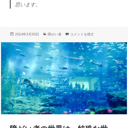
思います。
だけど、投影と言うのは、
ご本人様を相手に映し出している。
投
カ
誤解が多い？知的障害のランク、軽度
2024年3月30日
障がい者
コメントを残す
よく彼等の対策は、
稿
テ
日:
ゴ
どうしたらいいかと言う話は、
リ
あるのですが、共通項は、
ー
たくさんあるわけで、そしたら、
その共通項を元にした対処法も、
いくつかは、あります。
簡単な所で逃げる、離れる、
関わらない、距離を置く。
本人は、等身大の自分を見れませんが
こちらは、等身大のその人を見て、
タイプ別の対策を立てる。