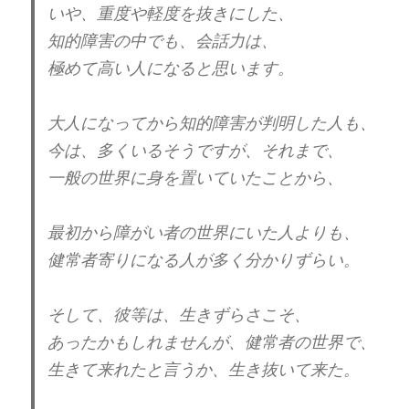
いや、重度や軽度を抜きにした、
身内関係で、この症状の人を
知的障害の中でも、会話力は、
まともだと思っている人も、
極めて高い人になると思います。
何処かおかしかったりします。
大人になってから知的障害が判明した人も、
【市川團十郎】家系図に隠された歌舞伎界
今は、多くいるそうですが、それまで、
宗家の格の秘密とは？ | 歌舞伎の達人
https://t.co/n7BwpLRNKI
一般の世界に身を置いていたことから、
— 毛🦀@思考の治療院
最初から障がい者の世界にいた人よりも、
(@3b48For6hcCrT4J)
March 30, 2024
健常者寄りになる人が多く分かりずらい。
この世代連鎖、このリレーを
そして、彼等は、生きずらさこそ、
繰り返さない為の世の中の
あったかもしれませんが、健常者の世界で、
ルール作りも必要だと思います。
生きて来れたと言うか、生き抜いて来た。
電子書籍の中では、