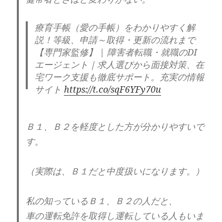
漫才の才能があった。
療育手帳（愛の手帳）をわかりやすく解
私の爺さんや叔父には、
説！等級、申請～取得・更新の流れまで
それがなかった。
【専門家監修】 | 障害者転職・就職のDI
エージェント｜求人選びから面接対策、在
宅ワーク支援も徹底サポート。充実の情報
それが良かったのか、
サイト
https://t.co/sqF6YFy70u
悪かったのかは、
分かりませんが、状態は、
あの状態のまんまでした。
— 毛🦀@思考の治療院
Ｂ１、Ｂ２を軽度とした方が分かりやすいで
(@3b48For6hcCrT4J)
July 8, 2024
す。
でも、多くの自己愛者は、
幼少期の親子関係において、
（実際は、Ｂ１だと中度扱いになります。）
生死の危機感など安全ではない、
環境で育っている事から、
私の知っているＢ１、Ｂ２の人だと、
車の運転免許を取得し運転している人もいま
この能力が育ちやすい傾向は、あるらしく、