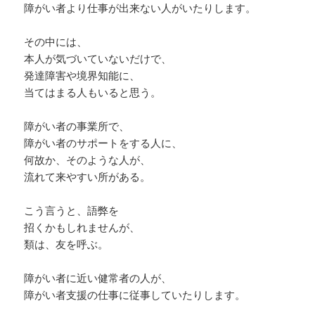
障がい者より仕事が出来ない人がいたりします。
大概は、自己愛の親元で育っている。
とても、不幸な環境で育っているケースが多
その中には、
い。
本人が気づいていないだけで、
発達障害や境界知能に、
だからと言って同情の必要はないですが、
当てはまる人もいると思う。
この症状になりやすい環境の子供達を
救って行かないと、結局、また、
障がい者の事業所で、
同じ問題を次の世代から、
障がい者のサポートをする人に、
次の世代へと連鎖さてしまう。
何故か、そのような人が、
流れて来やすい所がある。
動物愛護団体や犬や猫の
こう言うと、語弊を
虐待の問題があります。
招くかもしれませんが、
類は、友を呼ぶ。
人間も同じように保護する活動が、
必要だと思いますが、それは、
障がい者に近い健常者の人が、
動物の保護よりも遅れている所が、
障がい者支援の仕事に従事していたりします。
あるとは、思います。