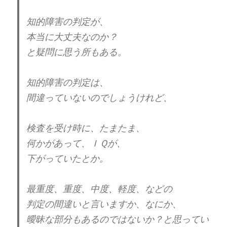
泣いているのを見るのが大好き
(@TargetedSince07)
January 21, 2023
嘘をつくのが大好き
知的障害の判定が、
支配するのが大好き
本当に大丈夫なのか？
誉められるのが大好き
と疑問に思う所もある。
この電子書籍を読むまで、
怒鳴るのが大好き
知らなかったのですが、
怒って物を壊すのが大好き
無視が大好き
知的障害の判定は、
人の物を盗むのが大好き
横山やすしさんは、晩年に、
間違っていないのでしょうけれど、
悪口が大好き
暴行の被害を受けていたそうです。
検査を受け時に、たまたま、
まともではない…
長年、色んな所で恨みを買っていたので、
何かがあって、ＩＱが、
仕方ないと言えば、仕方ないですね。
下がっていたとか。
— sara (@j0BU8w1G6IObCio)
March 30,
2024
因果応報と言うには、軽過ぎるぐらいです。
最重度、重度、中度、軽度、などの
判定の間違いと言いますか、なにか、
『横山やすし書類送検』（1989年5月）
この前月、酒気帯び運転でバイクを運転し
曖昧な部分もあるのではないか？と思ってい