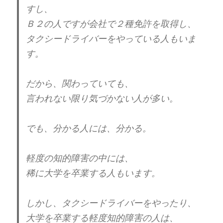
すし、
Ｂ２の人ですが会社で２種免許を取得し、
この能力のことを
代償性過剰発達
と言うそう
タクシードライバーをやっている人もいま
です。
す。
代償性過剰発達―研ぎ澄まされた能力
だから、関わっていても、
言われない限り気づかない人が多い。
ちょうど視覚障害者の
聴覚が敏感になるように、
でも、分かる人には、分かる。
生きづらさを代わりの能力で補い
軽度の知的障害の中には、
カバーしようとして、その能力が
稀に大学を卒業する人もいます。
過剰に発達することです。自分の
生き死にがかかっていることのない
しかし、タクシードライバーをやったり、
普通の家庭で育った子どもは、
大学を卒業する軽度知的障害の人は、
このような能力は備わらず、無邪気なまま