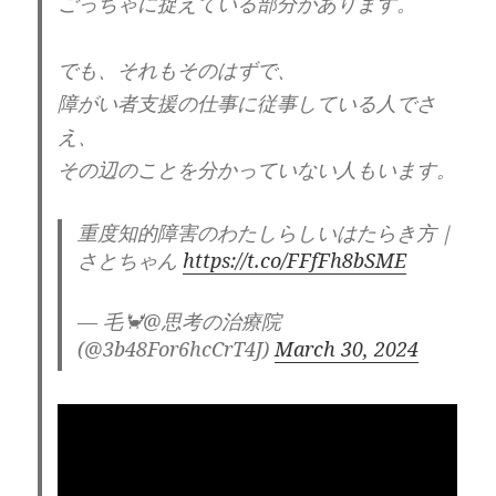
ごっちゃに捉えている部分があります。
などに、過去の反動が、
でも、それもそのはずで、
ドカッと来るような気がします。
障がい者支援の仕事に従事している人でさ
え、
自己愛の人が起こす、
その辺のことを分かっていない人もいます。
自己愛憤怒がありますが、
最後は、憤怒によって、
自分自身も破滅する事もあるのでしょう。
重度知的障害のわたしらしいはたらき方｜
そここそが、自己愛の末路かもしれません。
さとちゃん
https://t.co/FFfFh8bSME
プラスのエネルギーの方が、
— 毛🦀@思考の治療院
ずっと多い人であれば、
(@3b48For6hcCrT4J)
March 30, 2024
自己愛であっても、
何も起きないかもしれません。
まぁ、そうであれば、
軽症の自己愛なのでしょう。