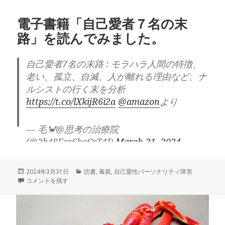
電子書籍「自己愛者７名の末
路」を読んでみました。
自己愛者7名の末路 : モラハラ人間の特徴、
老い、孤立、自滅、人が離れる理由など、ナ
ルシストの行く末を分析
https://t.co/lXkijR6i2a
@amazon
より
— 毛🦀@思考の治療院
(@3b48For6hcCrT4J)
March 31, 2024
３００円と言う非常に手頃なお値段だったの
投
カ
2024年3月31日
読書
,
毒親
,
自己愛性パーソナリティ障害
で、
稿
電子書籍「自己愛者７名の末路」を読んでみました。 に
テ
コメントを残す
日:
ゴ
軽い気持ちで試しに読んでみるかと思い購入
リ
しましたが、
ー