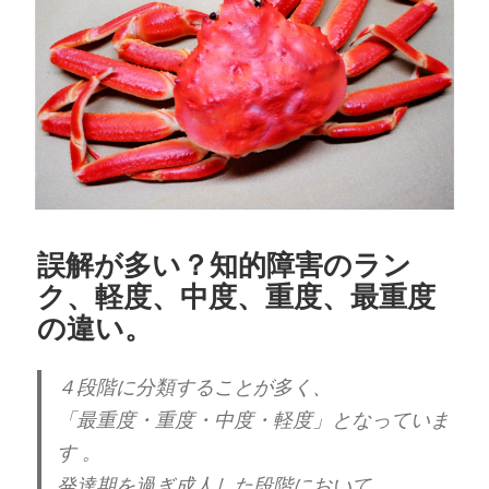
思いの他、面白かったです。
自己愛に共通項は、ありますが、
人それぞれの違いもある。
だから、自己愛の知識があるから、
こうと決め付けるのもよくない。
この著者の方も、自己愛の人と
誤解が多い？知的障害のラン
囲まれる中での生活をされていたようです。
ク、軽度、中度、重度、最重度
の違い。
身近な距離感で多くの
この症状の人と関わる事が結果、研究とな
４段階に分類することが多く、
り、
「最重度・重度・中度・軽度」となっていま
す 。
自己愛性パーソナリティ障害の中でも、
とくに攻撃性の強いタイプの人について、
発達期を過ぎ成人した段階において、