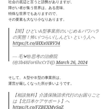
社会の底辺と言うと語弊がありますが、
その弱者にならない事も対策。
障がい者が集う世界は、ある意味、
特殊な世界でもありますので、
色んな知識を学ぶ事も大切ですが、
その要素も大なり小なりあります。
実際に関わるのが一番、彼等を知れる。
でも、その代償として、自分は、
【闇】ひどいA型事業所のいじめ＆パワハラ
ズタボロになるかもしれません。。。
の実態！怖い/つらい/しんどい という人へ
https://t.co/iHXx0IRV34
この本の著者の方は、
— 毛🦀@思考の治療院
その代償を体験で知った方。
(@3b48For6hcCrT4J)
March 26, 2024
その体験談を
３００円で買えるなら、
そして、Ａ型やＢ型の事業所は、
お買い得だと思います。
運営が厳しくなった所が多いようです。
【相談無料】介護保険請求代行のお困りごと
自己愛者7名の末路 : モラハラ人間の特
は【北日本ケアサポート】へ
徴、老い、孤立、自滅、人が離れる理由な
https://t.co/FZBEXMySaZ
ど、ナルシストの行く末を分析