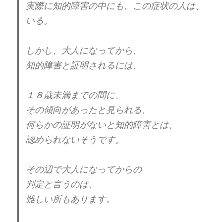
実際に知的障害の中にも、この症状の人は、
それ故に、外見、外面、知識、話術など。
いる。
それらを素晴らしく見せる事には、長けてい
る。
しかし、大人になってから、
(全然、長けていない人もいる）
知的障害と証明されるには、
要は、パッケージは、
１８歳未満までの間に、
凄くよく見えて中身がない。
その傾向があったと見られる、
何らかの証明がないと知的障害とは、
とは、言っても、先程の、
認められないそうです。
代償性過剰発達の話のように、
仕事の能力や技術が本当に一流の人もいる。
その辺で大人になってからの
判定と言うのは、
関わる人は、それもパッケージだと気づく
難しい所もあります。
事。