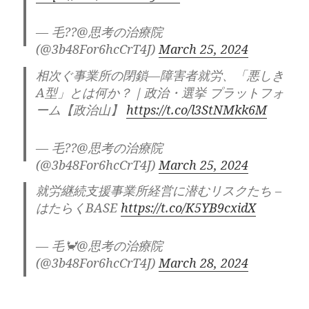
https://t.co/lXkijR6i2a
@amazon
より
— 毛??@思考の治療院
(@3b48For6hcCrT4J)
March 25, 2024
— 毛🦀@思考の治療院
(@3b48For6hcCrT4J)
March 31, 2024
相次ぐ事業所の閉鎖―障害者就労、「悪しき
A型」とは何か？｜政治・選挙 プラットフォ
別に買わなくても、
ーム【政治山】
https://t.co/l3StNMkk6M
自己愛の知識は、ネットで、
自己愛性パーソナリティ障害、
— 毛??@思考の治療院
自己愛性人格障害のキーワードで、
(@3b48For6hcCrT4J)
March 25, 2024
検索すれば、色々と知る事が出来ます。
就労継続支援事業所経営に潜むリスクたち –
この本には、度々、
はたらくBASE
https://t.co/K5YB9cxidX
横山やすしさんの話が出て来ますが、
横山やすしさんのエピソードで面白かったの
— 毛🦀@思考の治療院
は、
(@3b48For6hcCrT4J)
March 28, 2024
やすしさんの息子の一八さんから見た、
横山やすしさんは、父は、根暗で、
酒にも弱く、暴力も、ほぼ、振るった事がな