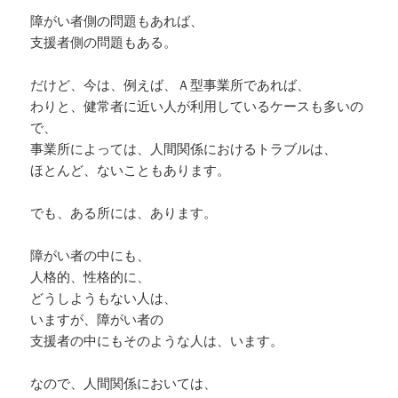
硝子のハートですから、
障がい者側の問題もあれば、
支援者側の問題もある。
彼等を手玉に取れるぐらいに、
自分が成る事も一つの対策だと思います。
だけど、今は、例えば、Ａ型事業所であれば、
わりと、健常者に近い人が利用しているケースも多いの
指摘すれば、暴言、
で、
暴力に訴えるかもしれません。
事業所によっては、人間関係におけるトラブルは、
ほとんど、ないこともあります。
その時の為に、
事前に証拠を取れるように
でも、ある所には、あります。
準備しておく。
障がい者の中にも、
人格的、性格的に、
この本の著者の方は、
どうしようもない人は、
記録に残す事が、
いますが、障がい者の
対策になると言います。
支援者の中にもそのような人は、います。
彼等の獲物は、
なので、人間関係においては、
色んな意味で弱者が対象です。