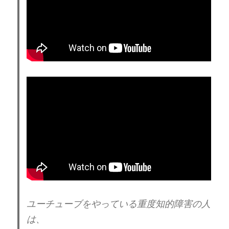
自己愛の判別方法として
分かりやすいのは、自分自身には、
過剰に甘く、人には（本人より弱者に対して
は）、
過剰に、厳しくなる。
軽症の人だと過剰に、
厳しくなる要素は、薄れます。
自己愛性パーソナリティ障害 ランク分け
| 障害釈迦
https://t.co/2tOCSj14xv
自己愛性パーソナリティ障害に
ランク分けは、ないようですが
ユーチューブをやっている重度知的障害の人
敢えて分けた方が分かりやすい。
は、
自己愛性パーソナリティ障害でも個人差が