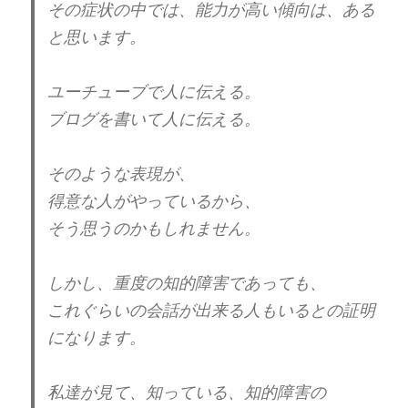
ある。
#自己愛性パーソナリティ障害
その症状の中では、能力が高い傾向は、ある
この本の著者の方や、
と思います。
私達が、問題のある自己愛と、
— 自己愛性パーソナリティ対策委員会
認識している人は、人に与える
(@syougaisyaka)
February 6, 2024
ユーチューブで人に伝える。
エネルギーがマイナスなのが常。
ブログを書いて人に伝える。
関わる人が病気になってしまうぐらいです。
そのような表現が、
自己愛の人は、
得意な人がやっているから、
自分だけは、特別で、
そう思うのかもしれません。
その他は、ゴミクズ扱い。
しかし、重度の知的障害であっても、
分かり過ぎるぐらい分かります。
これぐらいの会話が出来る人もいるとの証明
になります。
人の弱さ、優しさに付け込む。
自分のミスさえ人のせいにして責める。
私達が見て、知っている、知的障害の