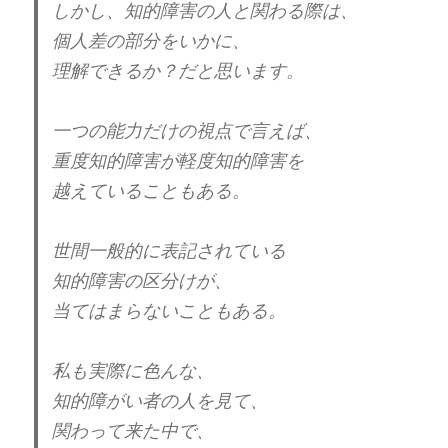
しかし、知的障害の人と関わる際は、
自己愛あるある〜。
個人差の部分をいかに、
理解できるか？だと思います。
本当に仕事の腕や能力が
一流の人もいるようですが
大した事ないのに自分は、
一つの能力だけの視点で言えば、
一流だと思い込んでいる人も多い。
#自己
重度知的障害が軽度知的障害を
愛性パーソナリティ障害
越えていることもある。
NPDは自分の問題を悉く他者に転嫁する
ことで、自分の非を否認し続けて生きてい
— 自己愛性パーソナリティ対策委員会
るため、何年生きても改善せず、歳を取る
世間一般的に表記されている
(@syougaisyaka)
April 1, 2024
ほど精神年齢との差が開き、悪化するよう
知的障害の区分けが、
に見えます。自分は何をしても免罪される
当てはまらないこともある。
という意識は、自分の全ての非を常に他者
に転嫁し続けることで、責任回避してきた
自己愛性人格障害の人は
結果と思われます
私も実際に色んな、
裏切るのが大好き
https://t.co/pf7rBNUMAN
知的障がい者の人を見て、
傷つけるのが大好き
関わって来た中で、
人の責任にするのが大好き
— Silenced Since 2007