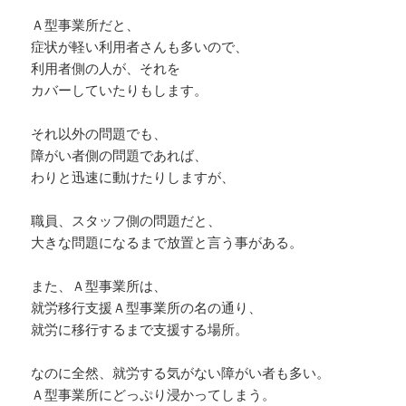
— ego (@_soul_sanctuary)
December 12,
い」という自尊心の傷つきから、火山が噴
2024
Ａ型事業所だと、
火するように怒りが爆発することです。
症状が軽い利用者さんも多いので、
利用者側の人が、それを
いつもの怒りも強いですが
カバーしていたりもします。
・被害者がはむかった時
それ以外の問題でも、
・自分が不利な立場に追い込まれた時…
障がい者側の問題であれば、
わりと迅速に動けたりしますが、
— モラハラカウンセラー 阪元 未すず
職員、スタッフ側の問題だと、
(@sakamotomisuzu)
December 8, 2024
大きな問題になるまで放置と言う事がある。
また、Ａ型事業所は、
就労移行支援Ａ型事業所の名の通り、
就労に移行するまで支援する場所。
なのに全然、就労する気がない障がい者も多い。
Ａ型事業所にどっぷり浸かってしまう。