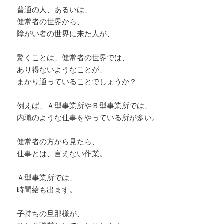
普通の人、あるいは、
い。
健常者の世界から、
障がい者の世界に来た人が、
一八さんにとっては、悪い父親では、
なかったのかもしれない。
驚くことは、健常者の世界では、
あり得ないようなことが、
自己愛の親だと、幼児虐待なども、
まかり通っていることでしょうか？
序の口でやる人も、たくさんいる中、
その状態だったのなら、かなり良い方です。
例えば、Ａ型事業所やＢ型事業所では、
内職のような仕事をやっている所が多い。
その分、やすしさんは、外で暴れていまし
健常者の方から見たら、
た。
仕事とは、言えない作業。
でも、外で暴れるのは、誰かが見ているか
ら、
Ａ型事業所では、
分かりやすい所もある。家の中でやるタイプ
時間給も出ます。
は、
密室で行われているから気づかれずらい。
子持ちの旦那様が、