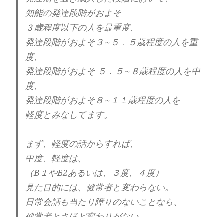
書かれてあります。
知能の発達段階がおよそ
３歳程度以下の人を最重度、
最初に、お笑い芸人であった、
発達段階がおよそ３∼５．５歳程度の人を重
横山やすし師匠の事が書かれてありました。
度、
発達段階がおよそ ５．５∼８歳程度の人を中
自己愛の知識がある人であれば、
度、
まぁ、そうだろうなと言う話です。
発達段階がおよそ８∼１１歳程度の人を
横山やすしさんの話は、
軽度とみなしてます。
私の爺さんや叔父の話とも、
多くが共通する所であります。
まず、軽度の話からすれば、
中度、軽度は、
自分の思い通りにならないと、
（B１やB2あるいは、３度、４度）
すぐに怒る。暴力を振るうなど。
見た目的には、健常者と変わらない。
日常会話も当たり障りのないことなら、
でも、横山やすしさんには、
良くも悪くもズバ抜けた、
健常者とさほど変わりがない。