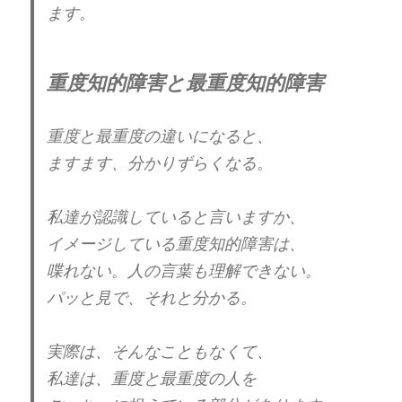
ていた男性に接触し、怪我をさせたとし
ます。
て”厳重処分を求める意見書”を付けた上
で、やすしを書類送検した。
この様な厳しい処分に至ったのは、同年2
重度知的障害と最重度知的障害
月に高速道路で交通事故を起こしたばかり
という状況も加味しての物だった。
重度と最重度の違いになると、
でも、私の個人的な考えですが、
pic.twitter.com/1dY1tW1y17
自分が使ったエネルギーの総量。
ますます、分かりずらくなる。
— Hopegenki (@Hopegenki1)
December
人に与えたエネルギー量は、
8, 2022
私達が認識していると言いますか、
自分が受け取るエネルギー量。
イメージしている重度知的障害は、
喋れない。人の言葉も理解できない。
横山やすしさんは、芸人として、
パッと見で、それと分かる。
人を笑わすことで、プラスの
エネルギーも与えていた。
実際は、そんなこともなくて、
マイナスの方が大きくなった時、
私達は、重度と最重度の人を
体が弱った時、高齢になった時、