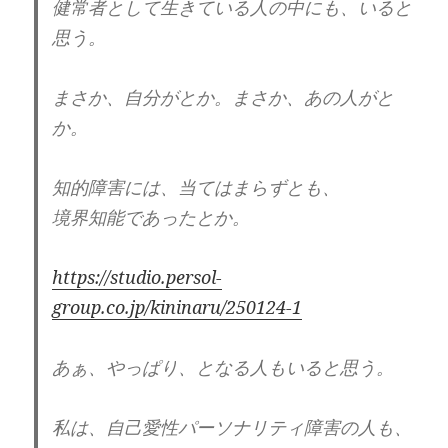
健常者として生きている人の中にも、いると
彼等は、自分より弱者が大好物。
そして、攻撃をするのも大好き。
思う。
すべてではないにしても、
まさか、自分がとか。まさか、あの人がと
自己愛度の高い人は、
か。
何らかの依存症になる確率も、
高くなるそうです。
知的障害には、当てはまらずとも、
境界知能であったとか。
アルコール依存だったり、
ギャンブル依存だったり。
https://studio.persol-
人にも依存しますよね。
group.co.jp/kininaru/250124-1
依存、支配、搾取。
あぁ、やっぱり、となる人もいると思う。
自信があるように見せかける裏腹、
私は、自己愛性パーソナリティ障害の人も、
実は、自信がないので、被害者意識が強い。