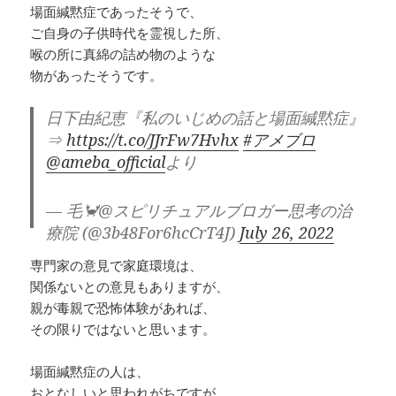
場面緘黙症であったそうで、
ご自身の子供時代を霊視した所、
喉の所に真綿の詰め物のような
物があったそうです。
日下由紀恵『私のいじめの話と場面緘黙症』
⇒
https://t.co/JJrFw7Hvhx
#アメブロ
@ameba_official
より
— 毛🦀@スピリチュアルブロガー思考の治
療院 (@3b48For6hcCrT4J)
July 26, 2022
専門家の意見で家庭環境は、
関係ないとの意見もありますが、
親が毒親で恐怖体験があれば、
その限りではないと思います。
場面緘黙症の人は、
おとなしいと思われがちですが、