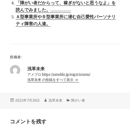
「障がい者だからって、稼ぎがないと思うなよ」を
読んでみました。……………
Ａ型事業所やＢ型事業所に潜む自己愛性パーソナリ
ティ障害の人達。
投稿者:
浅草未来
アメブロ https://ameblo.jp/supirizumu/
浅草未来 の投稿をすべて表示
投
作
カ
2022年7月26日
浅草未来
障がい者
稿
成
テ
日:
者
ゴ
リ
コメントを残す
ー