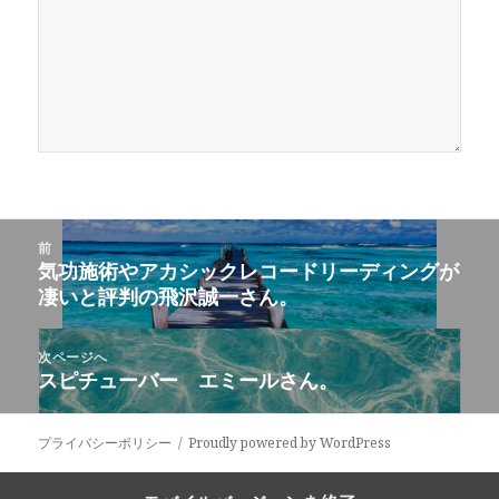
投
前
稿
気功施術やアカシックレコードリーディングが
前
ナ
凄いと評判の飛沢誠一さん。
の
ビ
投
ゲ
稿:
次ページへ
ー
スピチューバー エミールさん。
次
シ
の
ョ
投
プライバシーポリシー
Proudly powered by WordPress
ン
稿: