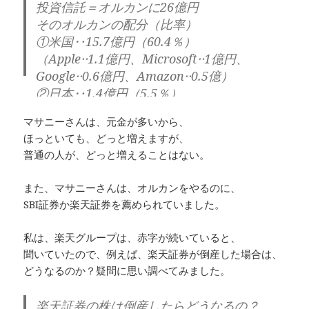
投資信託＝オルカンに26億円
そのオルカンの配分（比率）
①米国‥15.7億円（60.4％）
（Apple‥1.1億円、Microsoft‥1億円、
Google‥0.6億円、Amazon‥0.5億）
②日本‥1.4億円（5.5％）
③ イギリス‥0.9億円
マサニーさんは、元金が多いから、
④フランス‥0.7億円
ほっといても、どっと増えますが、
⑤新興国‥2.7億円（10.4％）
普通の人が、どっと増えることはない。
https://t.co/POR28CQ3aA
pic.twitter.com/pWFsdzBo9S
— マサニー@
また、マサニーさんは、オルカンをやるのに、
資産35億円ニート (@alljon12)
February 7,
SBI証券か楽天証券を薦められていました。
2024
私は、楽天グループは、赤字が続いていると、
聞いていたので、例えば、楽天証券が倒産した場合は、
どうなるのか？疑問に思い調べてみました。
楽天証券の株は倒産したらどうなるの？