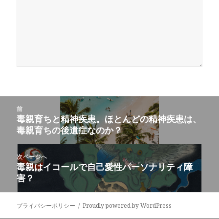
投
前
稿
毒親育ちと精神疾患。ほとんどの精神疾患は、
前
ナ
毒親育ちの後遺症なのか？
の
ビ
投
ゲ
稿:
次ページへ
ー
毒親はイコールで自己愛性パーソナリティ障
次
シ
害？
の
ョ
投
ン
稿:
プライバシーポリシー
Proudly powered by WordPress