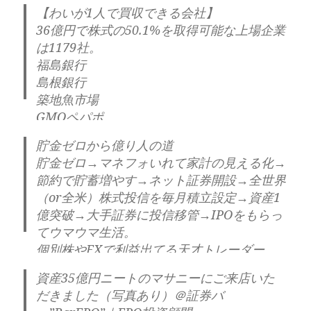
【わいが1人で買収できる会社】
36億円で株式の50.1%を取得可能な上場企業
は1179社。
福島銀行
島根銀行
築地魚市場
GMOペパポ
日本金属
貯金ゼロから億り人の道
ビジョナリー
貯金ゼロ→マネフォいれて家計の見える化→
リズセンス
節約で貯蓄増やす→ネット証券開設→全世界
ベガコーポレーション
（or全米）株式投信を毎月積立設定→資産1
今村証券
億突破→大手証券に投信移管→IPOをもらっ
岡山製紙
てウマウマ生活。
旅工房‥
個別株やFXで利益出てる天才トレーダー
わいも意外といけるやん！！
か、私のように強運の人はそのまま継続で
https://t.co/5bhRckABl4
— マサニー@資産
資産35億円ニートのマサニーにご来店いた
ok
https://t.co/NLCwlzPRcc
— マサニー@資
35億円ニート (@alljon12)
December 11,
だきました（写真あり）＠証券バ
産35億円ニート (@alljon12)
December 7,
2023