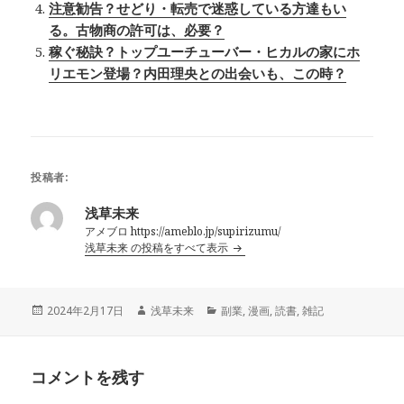
注意勧告？せどり・転売で迷惑している方達もい
る。古物商の許可は、必要？
稼ぐ秘訣？トップユーチューバー・ヒカルの家にホ
リエモン登場？内田理央との出会いも、この時？
投稿者:
浅草未来
アメブロ https://ameblo.jp/supirizumu/
浅草未来 の投稿をすべて表示
投
作
カ
2024年2月17日
浅草未来
副業
,
漫画
,
読書
,
雑記
稿
成
テ
日:
者
ゴ
リ
コメントを残す
ー