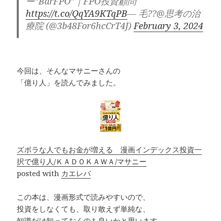
ー”BarFPO”｜FPO投資顧問
2023
https://t.co/QqYA9KTqPB
— 毛??@思考の治
療院 (@3b48For6hcCrT4J)
February 3, 2024
今回は、そんなマサニーさんの
「億り人」を読んでみました。
ズボラな人でもお金が増える 漫画インデックス投資一
択で億り人/ＫＡＤＯＫＡＷＡ/マサニー
posted with
カエレバ
この本は、漫画形式で読みやすいので、
投資をしなくても、取り敢えず単純な、
知識だけ知っておくのも良いかと思います。