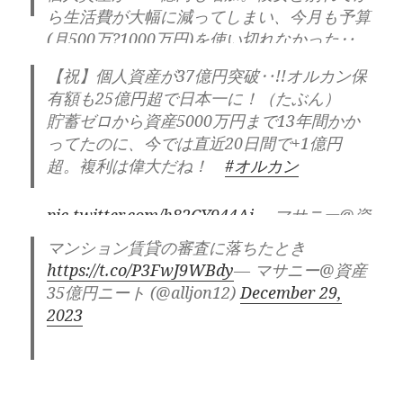
ら生活費が大幅に減ってしまい、今月も予算
(月500万?1000万円)を使い切れなかった‥。
どうしよう‥
【祝】個人資産が37億円突破‥!!オルカン保
pic.twitter.com/QMPO92BUM4
— マサニー
有額も25億円超で日本一に！（たぶん）
@資産35億円ニート (@alljon12)
February
貯蓄ゼロから資産5000万円まで13年間かか
1, 2024
ってたのに、今では直近20日間で+1億円
超。複利は偉大だね！
#オルカン
pic.twitter.com/h82CY944Ai
— マサニー@資
産35億円ニート (@alljon12)
January 19,
マンション賃貸の審査に落ちたとき
2024
https://t.co/P3FwJ9WBdy
— マサニー@資産
35億円ニート (@alljon12)
December 29,
2023