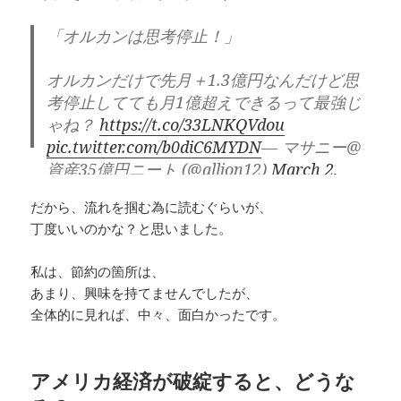
「オルカンは思考停止！」
オルカンだけで先月＋1.3億円なんだけど思
考停止してても月1億超えできるって最強じ
ゃね？
https://t.co/33LNKQVdou
pic.twitter.com/b0diC6MYDN
— マサニー@
資産35億円ニート (@alljon12)
March 2,
2024
だから、流れを掴む為に読むぐらいが、
丁度いいのかな？と思いました。
私は、節約の箇所は、
あまり、興味を持てませんでしたが、
全体的に見れば、中々、面白かったです。
アメリカ経済が破綻すると、どうな