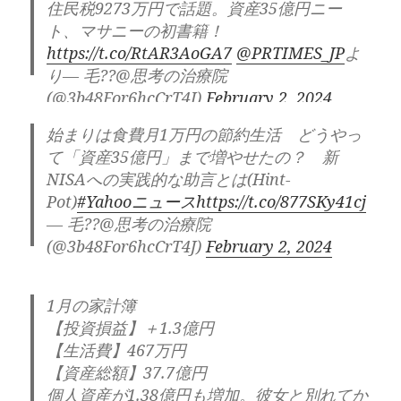
住民税9273万円で話題。資産35億円ニー
ト、マサニーの初書籍！
https://t.co/RtAR3AoGA7
@PRTIMES_JP
よ
り— 毛??@思考の治療院
(@3b48For6hcCrT4J)
February 2, 2024
始まりは食費月1万円の節約生活 どうやっ
て「資産35億円」まで増やせたの？ 新
NISAへの実践的な助言とは(Hint-
Pot)
#Yahooニュース
https://t.co/877SKy41cj
— 毛??@思考の治療院
(@3b48For6hcCrT4J)
February 2, 2024
1月の家計簿
【投資損益】＋1.3億円
【生活費】467万円
【資産総額】37.7億円
個人資産が1.38億円も増加。彼女と別れてか