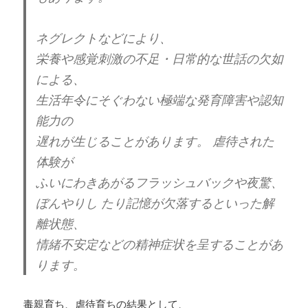
ネグレクトなどにより、
栄養や感覚刺激の不足・日常的な世話の欠如
による、
生活年令にそぐわない極端な発育障害や認知
能力の
遅れが生じることがあります。 虐待された
体験が
ふいにわきあがるフラッシュバックや夜驚、
ぼんやりし たり記憶が欠落するといった解
離状態、
情緒不安定などの精神症状を呈することがあ
ります。
毒親育ち、虐待育ちの結果として、