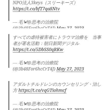
NPO法人3keys（スリーキーズ）
https://t.co/bfT7qa8Ntv
— 毛🦀@思考の治療院
(@3b48For6hcCrT4J)
May 27, 2023
すべての虐待被害者にトラウマ治療を 当事
者が署名活動：朝日新聞デジタル
https://t.co/5DbSS0qRKw
— 毛🦀@思考の治療院
(@3b48For6hcCrT4J)
May 27, 2023
アダルトチルドレンのカウンセリング・治し
方
https://t.co/vqGTiohmcf
— 毛🦀@思考の治療院
(@3b48For6hcCrT4J)
May 27, 2023