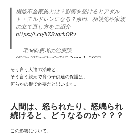
機能不全家族とは？影響を受けるとアダル
ト・チルドレンになる？原因、相談先や家族
の立て直し方をご紹介
https://t.co/hZSvqrbORv
— 毛🦀@思考の治療院
(@3b48For6hcCrT4J)
June 1, 2023
そう言う人達の治療と、
そう言う親元で育つ子供達の保護は、
何らかの形で必要だと思います。
人間は、怒られたり、怒鳴られ
続けると、どうなるのか？？？
この影響について、