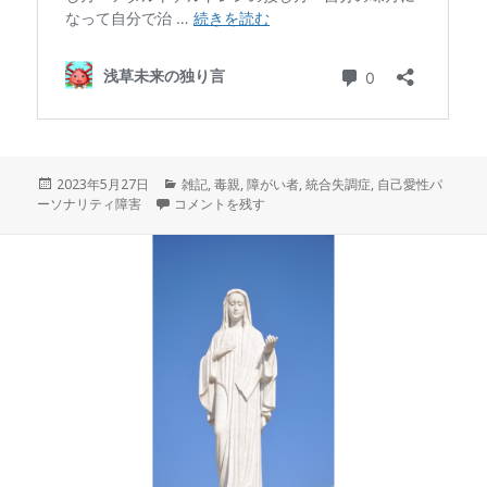
投
カ
2023年5月27日
雑記
,
毒親
,
障がい者
,
統合失調症
,
自己愛性パ
稿
幼児虐待をされて育った子供は、大人になっても後遺
テ
ーソナリティ障害
コメントを残す
日:
ゴ
リ
ー