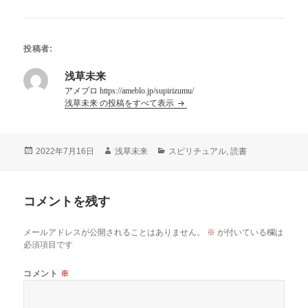
投稿者:
浅草未来
アメブロ https://ameblo.jp/supirizumu/
浅草未来 の投稿をすべて表示
投
作
カ
2022年7月16日
浅草未来
スピリチュアル
,
読書
稿
成
テ
日:
者
ゴ
リ
コメントを残す
ー
メールアドレスが公開されることはありません。
※
が付いている欄は
必須項目です
コメント
※