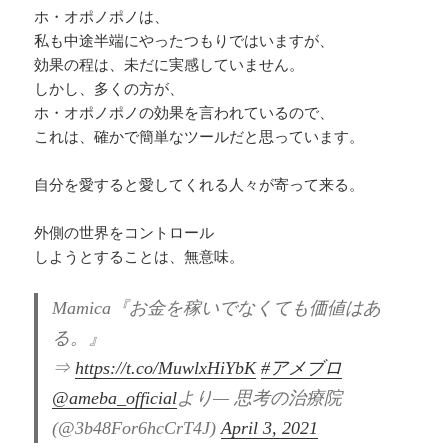
ホ・オポノポノは、
私も中途半端にやったつもりではいますが、
効果の程は、未だに実感していません。
しかし、多くの方が、
ホ・オポノポノの効果を言われているので、
これは、確かで簡単なツールだと思っています。
自分を愛すると愛してくれる人々が寄って来る。
外側の世界をコントロール
しようとすることは、無意味。
Mamica『お金を稼いでなくても価値はあ
る。』
⇒
https://t.co/MuwlxHiYbK
#アメブロ
@ameba_official
より— 思考の治療院
(@3b48For6hcCrT4J)
April 3, 2021