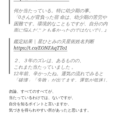
何か当たっている。特に幼少期の事。
「0さんが背負った宿 命は、幼少期の苦労や
困難です。環境的なこともですが、自分の内
面に悩んだことも多かったのではないでしょ
うか。」
鑑定結果 | 星ひとみの天星術姓名判断
https://t.co/EONFAqTTo1
— 毛??@ 思考の治療院
(@3b48For6hcCrT4J)
July 11, 2023
２、３年のズレは、あるものの、
これまた当たっていました 。
12年前、辛かったね。運気の流れでみると
「破壊」「失敗」が出てます。運気が低迷し
ていた時期だけに、日々慌ただしく気が抜け
勿論、すべてのすべてが、
ない時間を過ごしていたでしょう。
#占 い
当たっているわけでは、ないですが、
自分を知るポイントと言いますか、
— 毛??@思考の治療院
気づきを得られやすい所があったと思います。
(@3b48For6hcCrT4J)
July 14, 2023