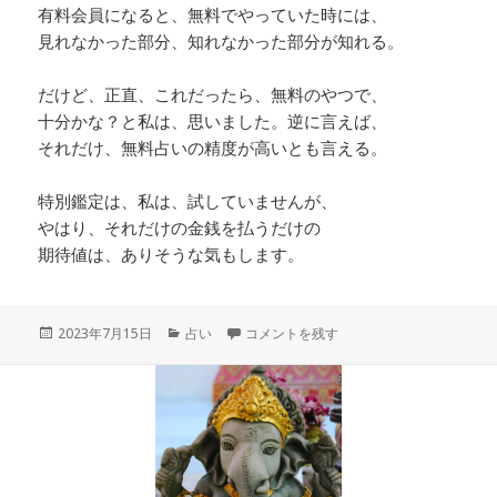
有料会員になると、無料でやっていた時には、
見れなかった部分、知れなかった部分が知れる。
だけど、正直、これだったら、無料のやつで、
十分かな？と私は、思いました。逆に言えば、
それだけ、無料占いの精度が高いとも言える。
特別鑑定は、私は、試していませんが、
やはり、それだけの金銭を払うだけの
期待値は、ありそうな気もします。
投
カ
星ひとみの天星術姓名判断を試してみまし
2023年7月15日
占い
コメントを残す
稿
テ
日:
ゴ
リ
ー