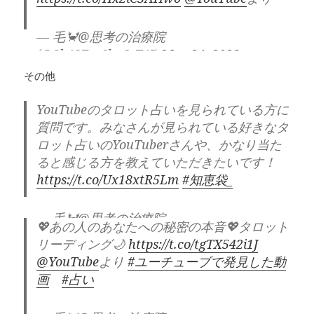
— 毛🦀@思考の治療院
(@3b48For6hcCrT4J)
May 24, 2023
その他
YouTubeのタロット占いを見られている方に
質問です。みなさんが見られている好きなタ
ロット占いのYouTuberさんや、かなり当た
ると感じる方を教えていただきたいです！
https://t.co/Ux18xtR5Lm
#知恵袋_
— 毛🦀@思考の治療院
💖あの人のあなたへの秘密の本音💖タロット
(@3b48For6hcCrT4J)
May 25, 2023
リーディング🌙
https://t.co/tgTX542i1J
@YouTube
より
#ユーチューブで発見した動
画
#占い