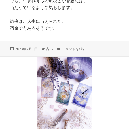
でも、生まれ育ちの環境とかを思えば、
当たっているような気もします。
総格は、人生に与えられた、
宿命でもあるそうです。
投
カ
メチャクチャに当たると評判？？？お笑い
2023年7月1日
占い
コメントを残す
稿
テ
日:
ゴ
リ
ー