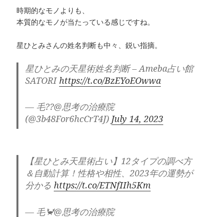
時期的なモノよりも、
本質的なモノが当たっている感じですね。
星ひとみさんの姓名判断も中々、鋭い指摘。
星ひとみの天星術姓名判断 – Ameba占い館
SATORI
https://t.co/BzEYoEOwwa
— 毛??@思考の治療院
(@3b48For6hcCrT4J)
July 14, 2023
【星ひとみ天星術占い】12タイプの調べ方
＆自動計算！性格や相性、2023年の運勢が
分かる
https://t.co/ETNfIIh5Km
— 毛🦀@思考の治療院