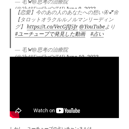
— 毛🦀@思考の治療院
(@3b48For6hcCrT4J)
June 9, 2023
【恋愛】今のあの人のあなたへの想い🦋💕🌼
【タロットオラクルルノルマンリーディン
グ】
https://t.co/VecGJlJ5Jr
@YouTube
より
#ユーチューブで発見した動画
#占い
— 毛🦀@思考の治療院
(@3b48For6hcCrT4J)
June 10, 2023
しかし、ユーチューブの占いチャンネルは、